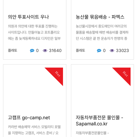
의안 투표사이트 우나
농산물 묶음배송 - 파멕스
의원과 의안에 대한 투표를 진행하는
농산물시장에서 중도매인이 여러곳의
사이트입니다. 만들어놓고 포트폴리오
물품을 배송할때 매번 배송비를 결제하
에는 좀 늦게등록하네요 디자인은 일부
던 시스템은 끝 한 운송자가 한명의 중
변경되었지만 기능은 제가 만들었던 그
도매인과만의 거래도 끝 서로 멀티로
0
31640
0
33023
플래토
플래토
대로입니다. 공공API중에서 의안정보,
주문요청 / 멀티로 배송처리합니다. …
…
Hot
Hot
고캠프 go-camp.net
자동차부품전문 몰인몰 -
Sapamall.co.kr
카라반 배송예약 서비스 모빌리티 호텔
을 지향하는 고캠프, 서비스 준비 / 오
자동차부품전문몰인몰 -