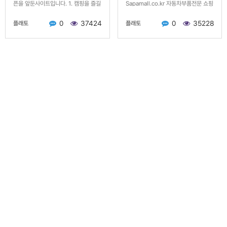
픈을 앞둔사이트입니다. 1. 캠핑을 즐길
Sapamall.co.kr 자동차부품전문 쇼핑
지역과 일자를 선택 2. 해당지역에 배
몰 - 장착점을 신청관리 - 판매점을 신
0
37424
0
35228
플래토
플래토
송가능한 카라반 선택 3. …
청관리 - 부품신청자에게 배송 / 장착쿠
폰발송 - 장착점등록 / 장착점위…