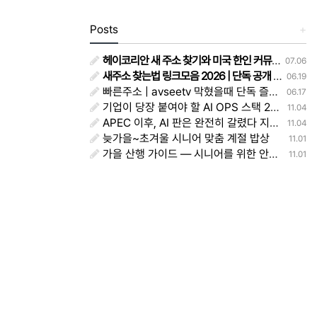
Posts
+
헤이코리안 새 주소 찾기와 미국 한인 커뮤니티 이용 후기
07.06
새주소 찾는법 링크모음 2026 | 단독 공개 - 주소얌
06.19
빠른주소 | avseetv 막혔을때 단독 즐겨찾기 정리 주소얌
06.17
기업이 당장 붙여야 할 AI OPS 스택 2025 — 모델·평가·워크플로·권한·대시보드 실전 레시피
11.04
APEC 이후, AI 판은 완전히 갈렸다 지금 당장 바꿔야 할 생존전략
11.04
늦가을~초겨울 시니어 맞춤 계절 밥상
11.01
가을 산행 가이드 — 시니어를 위한 안전하고 아름다운 등산법
11.01