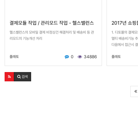
결제모듈 작업 / 관리모드 작업 - 헬스밸런스
2017년 쇼
핼스밸런스의 모바일 결제 비정상건 해결처리 및 배송비 등 관
1. 디토몰의 결제모
리모드의 기능개선 처리
멀티 배송비기능 추
다음에서 접근시 결
0
34886
플래토
플래토
검색