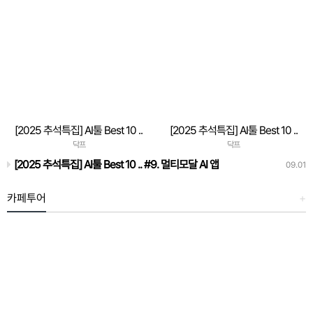
[2025 추석특집] AI툴 Best 10 ..
[2025 추석특집] AI툴 Best 10 ..
#5. 비주얼 콘텐츠 자동 생성
#6. 이메일 요약/응답 AI
닥프
닥프
[2025 추석특집] AI툴 Best 10 .. #9. 멀티모달 AI 앱
09.01
카페투어
+