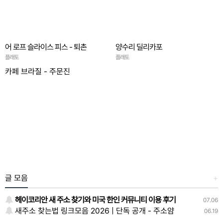
어 로프 슬라이스 피스 - 퇴촌
양수리 딜리카포
플래토
플래토
카페 브라질 - 주문진
글 모음
+
헤이코리안 새 주소 찾기와 미국 한인 커뮤니티 이용 후기
07.06
새주소 찾는법 링크모음 2026 | 단독 공개 - 주소얌
06.19