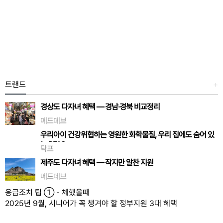
트랜드
+
경상도 다자녀 혜택 — 경남·경북 비교정리
???? 경상도 다자녀 혜택 — 경남·경북 비교정리 경상도는 넓은
메드데브
만큼 시·군마다 혜택 차이가 큰 편이에요. 경북·경남 모두 도 단
우리아이 건강위협하는 영원한 화학물질, 우리 집에도 숨어 있
위에서 다자녀 전용카드를 운영하고 있어요. 문화시설·주차감
는 PFAS
면·출산축하금까지 탄탄하게 …
닥프
모르는 사이, 이미 우리 집 안에 저도 처음엔 PFAS라는 말을 들
제주도 다자녀 혜택 — 작지만 알찬 지원
었을 때, “그게 뭐야?” 했습니다. 환경 오염 이야기로만 들리던
???? 제주도 다자녀 혜택 — 작지만 알찬 지원 제주도는 작지만
이 화학물질이 사실은 매일 쓰는 물건 속에 가득하다는 걸 알게
메드데브
다자녀 가족에 대한 배려가 알차게 들어있어요. 육지보다 생활
된 순간, 등골이 오…
응급조치 팁 ① - 체했을때
비가 높다 보니 실질적인 지원 위주로 구성돼 있죠. 교통·문화·
2025년 9월, 시니어가 꼭 챙겨야 할 정부지원 3대 혜택
주거까지 다 챙길 수 있으니…