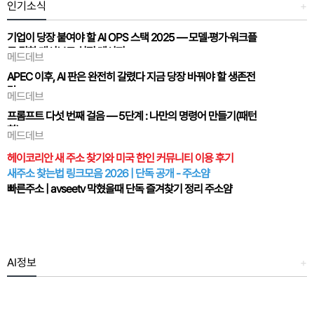
인기소식
+
기업이 당장 붙여야 할 AI OPS 스택 2025 — 모델·평가·워크플
로·권한·대시보드 실전 레시피
메드데브
MadDev Insight Series #2 기업이 당장 붙여야 할 AI OPS 스
APEC 이후, AI 판은 완전히 갈렸다 지금 당장 바꿔야 할 생존전
택 2025 — 모델·평가·워크플로·권한·대시보드 실전 레시피
략
APEC 이후, AI는 기능이 아니라운영체계(OPS)전쟁으로 전환
메드데브
MadDev Insight Series #1 APEC 이후, AI 판은 완전히 갈렸다
했습니…
프롬프트 다섯 번째 걸음 — 5단계 : 나만의 명령어 만들기(패턴
지금 당장 바꿔야 할 생존전략 0) 30초 요약 기업: AI는 사업부
화)
가 아니라 전사 운영체계로 승격. LLM 한 컵 얹는 수준으론…
메드데브
프롬프트 다섯 번째 걸음 — 5단계 : 나만의 명령어 만들기(패턴
헤이코리안 새 주소 찾기와 미국 한인 커뮤니티 이용 후기
화) (매번 길게 말하지 않아도 척척 실행되는 마법 명령 만들기)
새주소 찾는법 링크모음 2026 | 단독 공개 - 주소얌
핵심 키워드 (SEO): 챗GPT 명령어 만들기, 프롬프트 패턴화,
챗GPT 자동화,…
빠른주소 | avseetv 막혔을때 단독 즐겨찾기 정리 주소얌
AI정보
+