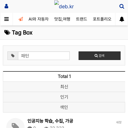
AI와 자동차
맛집,여행
트랜드
포트폴리오
Tag Box
검색
Total 1
최신
인기
색인
인공지능 학습, 수집, 가공
새창