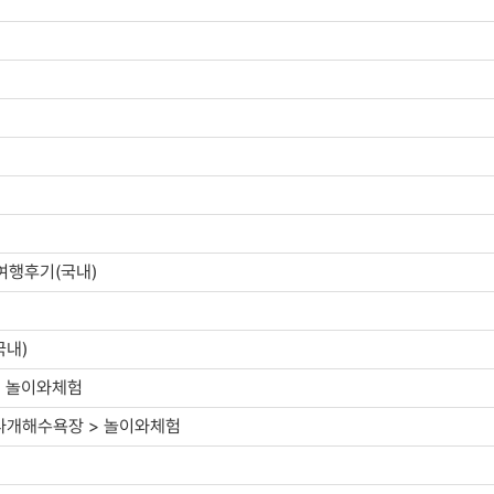
여행후기(국내)
국내)
> 놀이와체험
하나개해수욕장 > 놀이와체험