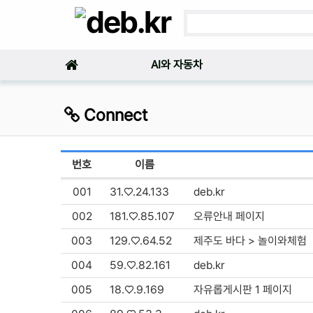
AI와 자동차
Connect
번호
이름
001
31.♡.24.133
deb.kr
002
181.♡.85.107
오류안내 페이지
003
129.♡.64.52
제주도 바다 > 놀이와체험
004
59.♡.82.161
deb.kr
005
18.♡.9.169
자유롭게시판 1 페이지