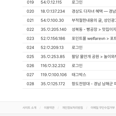
019
54.♡.12.115
로그인
020
18.♡.137.234
경상도 다자녀 혜택 — 경남
021
54.♡.100.30
부적절한내용의 글, 성인광고
022
35.♡.205.140
성북동 - 빵공장 > 맛집이
023
52.♡.156.186
포인트몰 welfarevn > 
024
52.♡.209.13
로그인
025
35.♡.253.85
팔당 물안개 공원 > 놀이
026
116.♡.32.232
로그인
027
119.♡.100.106
태그박스
028
35.♡.125.172
항도전망대 - 경남 남해군 
사이트 소개
이용약관
개인정보처리방침
이메일 무단수집거부