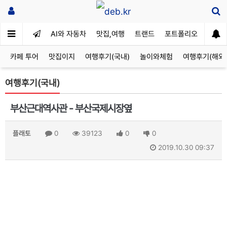
AI와 자동차
맛집,여행
트랜드
포트폴리오
카페 투어
맛집이지
여행후기(국내)
놀이와체험
여행후기(해외
여행후기(국내)
부산근대역사관 - 부산국제시장옆
플래토
0
39123
0
0
2019.10.30 09:37