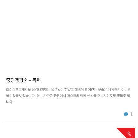
중랑캠핑숲 - 목련
화이트초코케잌을 생각나게하는 목련잎이 하얗고 예쁘게 피어있는 모습은 요맘때가 아니면
볼수없을것 같습니다. 봄... 가까운 공원에서 마스크와 함께 산책을 해보시는것도 좋을듯 합
니다.
1
Hot