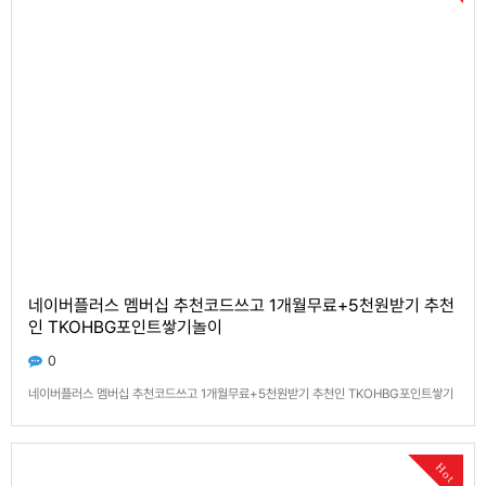
네이버플러스 멤버십 추천코드쓰고 1개월무료+5천원받기 추천
인 TKOHBG포인트쌓기놀이
0
네이버플러스 멤버십 추천코드쓰고 1개월무료+5천원받기 추천인 TKOHBG포인트쌓기
놀이 네이버 공식이벤트 1명초대당 5천원 지인 초대 하셔서 담배값 하세요! (쇼핑, 카페,
선물하기, 문상, 편의점, 기프티콘, 요기요, 배달의민족 등 여기저기 사용가능) 네이버 자
체에서 하는 이벤트에요! 돈 드는거 절대 아님! [클릭하면 멤버십 가입으로 이동해요]----
Hot
---…