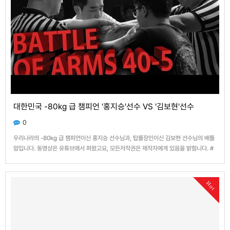
대한민국 -80kg 급 챔피언 '홍지승'선수 VS '김보현'선수
0
우리나라의 -80kg 급 챔피언이신 홍지승 선수님과, 탑롤장인이신 김보현 선수님의 배틀
암입니다. 동영상은 유튜브에서 퍼왔고요, 모든저작권은 제작자에게 있음을 밝힘니다. #
홍지승 #김보현 #훅 #탑롤 #팔씨름 [이 게시물은 플래토님에 의해 2025-08-12
15:11:55 머쓸에서 이동 됨]
Hot