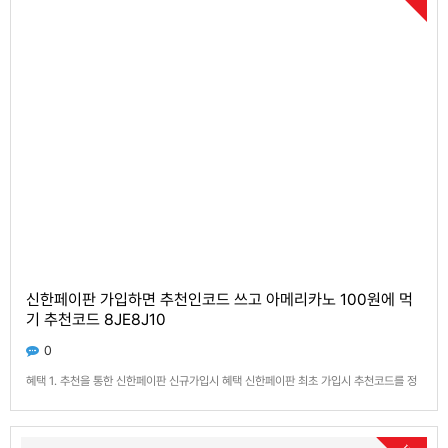
신한페이판 가입하면 추천인코드 쓰고 아메리카노 100원에 먹
기 추천코드 8JE8J10
0
혜택 1. 추천을 통한 신한페이판 신규가입시 혜택 신한페이판 최초 가입시 추천코드를 정
상 입력한 건에 한하여 리워드가 제공됩니다. (앱삭제 후 재가입시 적용불가) 스타벅스 아
메리카노 톨 사이즈 100원 딜 제공 ※ 해당 상품은 전용 구매 페이지에서 구매 가능합니
다. (진입경로 : ‘친구추천 기프트팩’> 전용 ‘구매하기’ 배너 > 전용 구매 페이지…