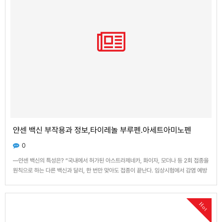
얀센 백신 부작용과 정보,타이레놀 부루펜.아세트아미노펜
0
—얀센 백신의 특성은? “국내에서 허가된 아스트라제네카, 화이자, 모더나 등 2회 접종을
원칙으로 하는 다른 백신과 달리, 한 번만 맞아도 접종이 끝난다. 임상시험에서 감염 예방
효과 66%, 중증 예방효과 85%, 사망 예방효과는 100%로 나타났다. 아스트라제네카 백
신과 마찬가지로 바이러스 벡터 방식으로 만들어졌다.” —백신 접종 뒤 나타날 수 있는 이
상…
Hot