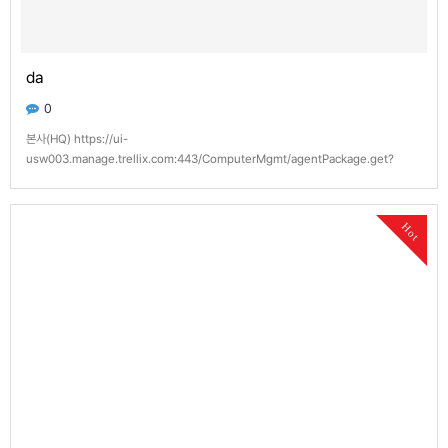
da
0
본사(HQ) https://ui-
usw003.manage.trellix.com:443/ComputerMgmt/agentPackage.get?
token=869ca9f25b6c2839ceaa1a801505d722864c309d 본사 BP사(HQBP
company) https://ui-usw003.manage.trellix.com:443/ComputerMgmt/…
Hot