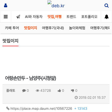
AI와 자동차
맛집,여행
트랜드
포트폴리오
카페 투어
맛집이지
여행후기(국내)
놀이와체험
여행후기(해외
맛집이지
어랑손만두 - 남양주(시청앞)
플래토
0
43728
0
0
2019.02.01 15:37
https://place.map.daum.net/10567226
+ 13143