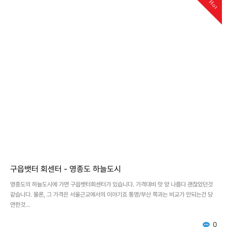
Hot
구읍뱃터 회센터 - 영종도 하늘도시
영종도의 하늘도시에 가면 구읍뱃터회센터가 있습니다. 가격대비 맛 양 나름다 괜찮았던것
같습니다. 물론, 그 가격은 서울근교에서의 이야기죠 통영/부산 쪽과는 비교가 안되는건 당
연한것…
0