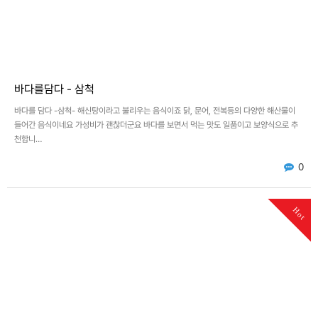
바다를담다 - 삼척
바다를 담다 -삼척- 해신탕이라고 불리우는 음식이죠 닭, 문어, 전복등의 다양한 해산물이
들어간 음식이네요 가성비가 괜찮더군요 바다를 보면서 먹는 맛도 일품이고 보양식으로 추
천합니…
0
Hot