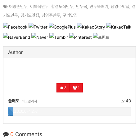
어랑손만두
,
이북식만두
,
함경도식만두
,
만두국
,
만두뚝배기
,
남양주맛집
,
경
기도만두
,
경기도맛집
,
남양주만두
,
구리맛집
Author
3
1
플래토
Lv.40
최고관리자
113,310 (4.2%)
0
Comments