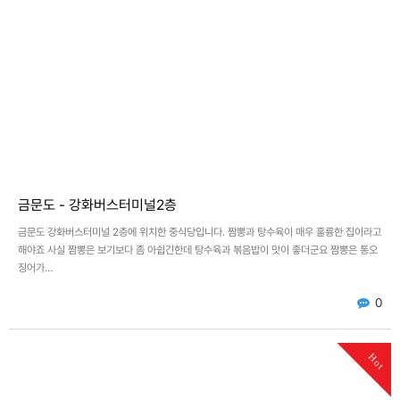
금문도 - 강화버스터미널2층
금문도 강화버스터미널 2층에 위치한 중식당입니다. 짬뽕과 탕수육이 매우 훌륭한 집이라고
해야죠 사실 짬뽕은 보기보다 좀 아쉽긴한데 탕수육과 볶음밥이 맛이 좋더군요 짬뽕은 통오
징어가…
0
Hot