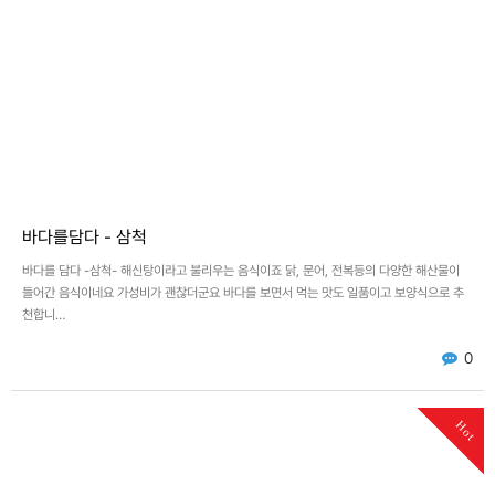
바다를담다 - 삼척
바다를 담다 -삼척- 해신탕이라고 불리우는 음식이죠 닭, 문어, 전복등의 다양한 해산물이
들어간 음식이네요 가성비가 괜찮더군요 바다를 보면서 먹는 맛도 일품이고 보양식으로 추
천합니…
0
Hot