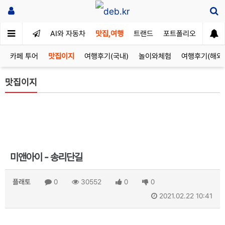
AI와 자동차
맛집,여행
트랜드
포트폴리오
카페 투어
맛집이지
여행후기(국내)
놀이와체험
여행후기(해외
맛집이지
미앤아이 - 송리단길
플래토
0
30552
0
0
2021.02.22 10:41