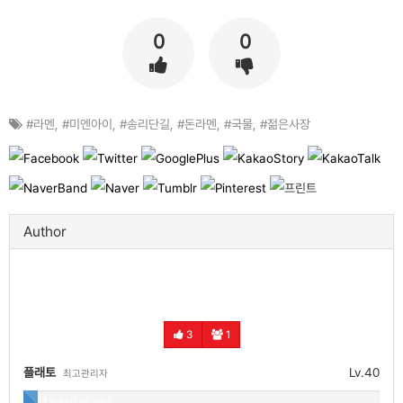
0
0
#라멘
,
#미엔아이
,
#송리단길
,
#돈라멘
,
#국물
,
#젊은사장
Author
3
1
플래토
Lv.40
최고관리자