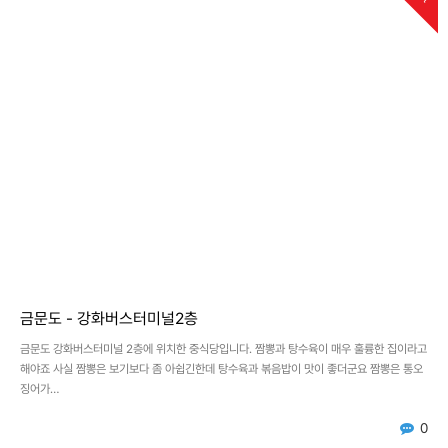
금문도 - 강화버스터미널2층
금문도 강화버스터미널 2층에 위치한 중식당입니다. 짬뽕과 탕수육이 매우 훌륭한 집이라고
해야죠 사실 짬뽕은 보기보다 좀 아쉽긴한데 탕수육과 볶음밥이 맛이 좋더군요 짬뽕은 통오
징어가…
0