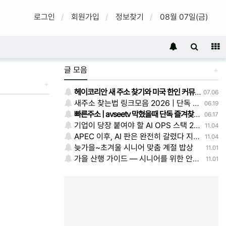
로그인
회원가입
정보찾기
08월 07일(금)
글 모음
+
+
헤이코리안 새 주소 찾기와 미국 한인 커뮤니티 이용 후기
07.06
새주소 찾는법 링크모음 2026 | 단독 공개 - 주소얌
06.19
빠른주소 | avseetv 막혔을때 단독 즐겨찾기 정리 주소얌
06.17
기업이 당장 붙여야 할 AI OPS 스택 2025 — 모델·평가·워크플로·권한·대시보드 실전 레시피
11.04
APEC 이후, AI 판은 완전히 갈렸다 지금 당장 바꿔야 할 생존전략
11.04
늦가을~초겨울 시니어 맞춤 계절 밥상
11.01
가을 산행 가이드 — 시니어를 위한 안전하고 아름다운 등산법
11.01