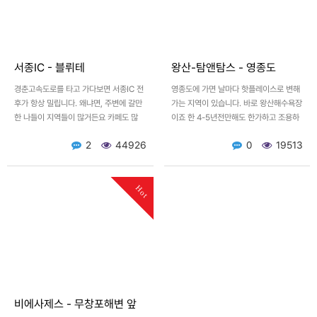
서종IC - 블뤼테
왕산-탐앤탐스 - 영종도
경춘고속도로를 타고 가다보면 서종IC 전
영종도에 가면 날마다 핫플레이스로 변해
후가 항상 밀립니다. 왜냐면, 주변에 갈만
가는 지역이 있습니다. 바로 왕산해수욕장
한 나들이 지역들이 많거든요 카페도 많
이죠 한 4-5년전만해도 한가하고 조용하
고, 펜션도 많고, 그곳에 나가는사람 들어
던 이곳이 최근래에는 많은 변화를 거쳐서
2
44926
0
19513
오는사람 서로 복잡합…
요트항구도 생기고 투썸…
Hot
비에사제스 - 무창포해변 앞