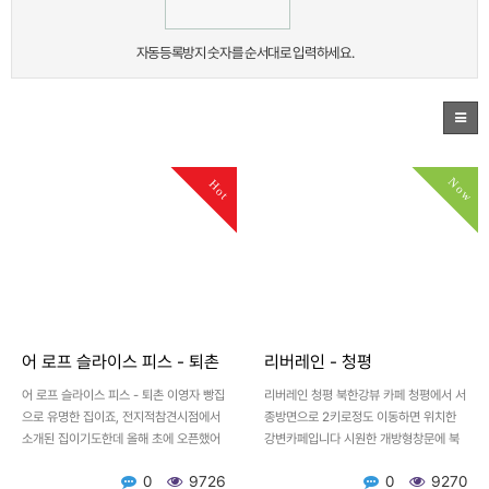
자동등록방지 숫자를 순서대로 입력하세요.
Now
Hot
어 로프 슬라이스 피스 - 퇴촌
리버레인 - 청평
어 로프 슬라이스 피스 - 퇴촌 이영자 빵집
리버레인 청평 북한강뷰 카페 청평에서 서
으로 유명한 집이죠, 전지적참견시점에서
종방면으로 2키로정도 이동하면 위치한
소개된 집이기도한데 올해 초에 오픈했어
강변카페입니다 시원한 개방형창문에 북
요 용인에 먼저 생기고, 퇴촌에도 생겨서
한강을 바라볼수있어서 좋아요 1인1음료
0
9726
0
9270
요즘 매우 핫한 장…
가 필수로 이야기를하는데 사실…