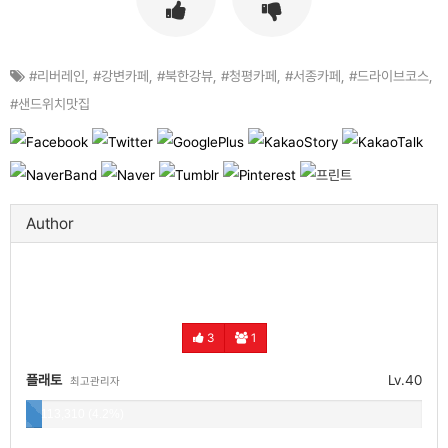
#리버레인
,
#강변카페
,
#북한강뷰
,
#청평카페
,
#서종카페
,
#드라이브코스
,
#샌드위치맛집
Author
3
1
플래토
Lv.40
최고관리자
113,310 (4.2%)