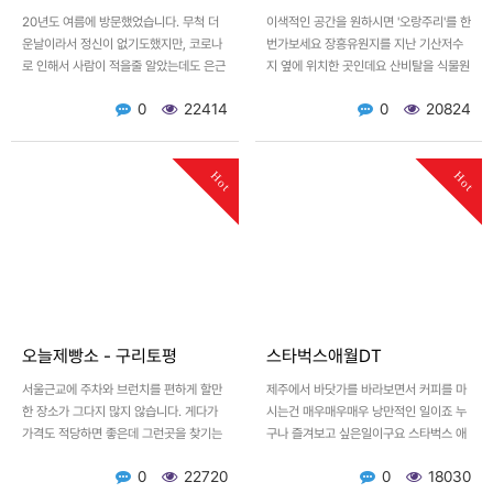
20년도 여름에 방문했었습니다. 무척 더
이색적인 공간을 원하시면 '오랑주리'를 한
운날이라서 정신이 없기도했지만, 코로나
번가보세요 장흥유원지를 지난 기산저수
로 인해서 사람이 적을줄 알았는데도 은근
지 옆에 위치한 곳인데요 산비탈을 식물원
많이 있더군요 정원을 잘 꾸며놓은 집이
으로 꾸며두었습니다. 20여년전에 다른
0
22414
0
20824
라. 산책하기 아주 좋았…
카페로 한참유명했던 부근…
Hot
Hot
오늘제빵소 - 구리토평
스타벅스애월DT
서울근교에 주차와 브런치를 편하게 할만
제주에서 바닷가를 바라보면서 커피를 마
한 장소가 그다지 많지 않습니다. 게다가
시는건 매우매우매우 낭만적인 일이죠 누
가격도 적당하면 좋은데 그런곳을 찾기는
구나 즐겨보고 싶은일이구요 스타벅스 애
더더욱 쉽지 않죠 바깥 뷰는 없지만 공간
월Dt점에 가면 2층에서 바다뷰를 보면서
0
22720
0
18030
이 주는 넉넉함이 있습…
커피를 마실수있습니다. 저…