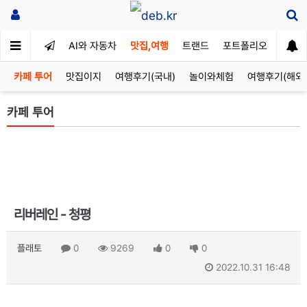
AI와 자동차
맛집,여행
트랜드
포트폴리오
카페 투어
맛집이지
여행후기(국내)
놀이와체험
여행후기(해외
카페 투어
리버레인 - 청평
플래토
0
9269
0
0
2022.10.31 16:48