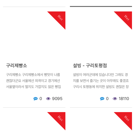
Hot
Hot
구리제빵소
설빙 - 구리토평점
구리제빵소 구리제빵소에서 빵맛이 나름
설빙이 여러군데에 있습니다만 그래도 경
괜찮더군요 서울에선 외곽이고 경기에선
치를 보면서 즐기는 곳이 아무래도 좋겠죠
서울옆이라서 멀지도 가깝지도 않은 빵집
구리시 토평동에 위치한 설빙도 괜찮은 장
이죠 [이 게시물은 플래토님에 의해
소였습니다. 설빙의 유명한 망고빙수와 도
0
9095
0
18110
2022-10-31 16:36:…
전해본 떡볶이(빙수집에…
Hot
Hot