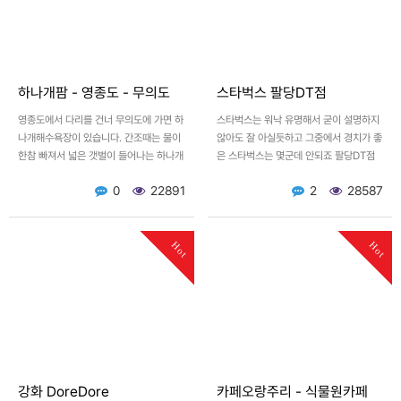
하나개팜 - 영종도 - 무의도
스타벅스 팔당DT점
영종도에서 다리를 건너 무의도에 가면 하
스타벅스는 워낙 유명해서 굳이 설명하지
나개해수욕장이 있습니다. 간조때는 물이
않아도 잘 아실듯하고 그중에서 경치가 좋
한참 빠져서 넓은 갯벌이 들어나는 하나개
은 스타벅스는 몇군데 안되죠 팔당DT점
해수욕장 뜨거운 햇살과 바닷바람 그리고
에 주차를 하고 가보시면 외관의 풍경, 특
0
22891
2
28587
커피를 즐기고 싶으시…
히 노을질무렵이 멋집니…
Hot
Hot
강화 DoreDore
카페오랑주리 - 식물원카페