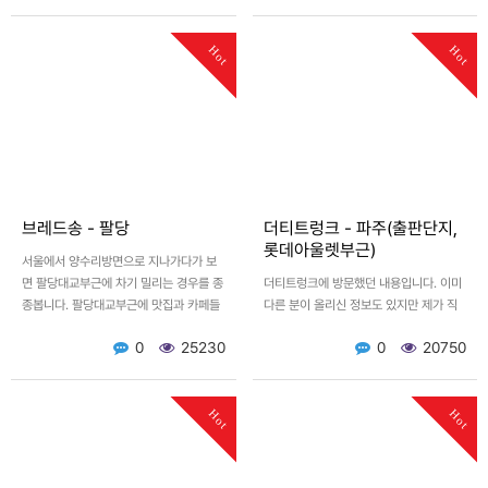
Hot
Hot
브레드송 - 팔당
더티트렁크 - 파주(출판단지,
롯데아울렛부근)
서울에서 양수리방면으로 지나가다가 보
면 팔당대교부근에 차기 밀리는 경우를 종
더티트렁크에 방문했던 내용입니다. 이미
종봅니다. 팔당대교부근에 맛집과 카페들
다른 분이 올리신 정보도 있지만 제가 직
이 무척 많이 생겨서 더 그렇습니다. 카페
접 찍은 사진을 올려봅니다. 아마도 단일
0
25230
0
20750
들의 특징이 강건너 스타필…
공간의 카페로는 최대 사이즈가 아닐까 싶
을정도고 엄청나게 큰 …
Hot
Hot