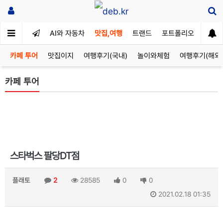
AI와 자동차
맛집,여행
트랜드
포트폴리오
카페 투어
맛집이지
여행후기(국내)
놀이와체험
여행후기(해외
카페 투어
스타벅스 팔당DT점
플래토
2
28585
0
0
2021.02.18 01:35