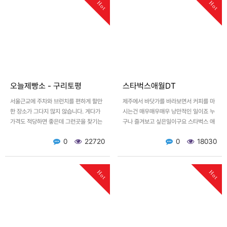
Hot
Hot
오늘제빵소 - 구리토평
스타벅스애월DT
서울근교에 주차와 브런치를 편하게 할만
제주에서 바닷가를 바라보면서 커피를 마
한 장소가 그다지 많지 않습니다. 게다가
시는건 매우매우매우 낭만적인 일이죠 누
가격도 적당하면 좋은데 그런곳을 찾기는
구나 즐겨보고 싶은일이구요 스타벅스 애
더더욱 쉽지 않죠 바깥 뷰는 없지만 공간
월Dt점에 가면 2층에서 바다뷰를 보면서
0
22720
0
18030
이 주는 넉넉함이 있습…
커피를 마실수있습니다. 저…
Hot
Hot