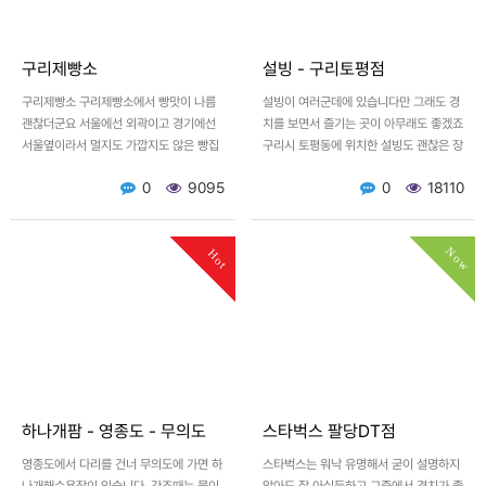
구리제빵소
설빙 - 구리토평점
구리제빵소 구리제빵소에서 빵맛이 나름
설빙이 여러군데에 있습니다만 그래도 경
괜찮더군요 서울에선 외곽이고 경기에선
치를 보면서 즐기는 곳이 아무래도 좋겠죠
서울옆이라서 멀지도 가깝지도 않은 빵집
구리시 토평동에 위치한 설빙도 괜찮은 장
이죠 [이 게시물은 플래토님에 의해
소였습니다. 설빙의 유명한 망고빙수와 도
0
9095
0
18110
2022-10-31 16:36:…
전해본 떡볶이(빙수집에…
Now
Hot
하나개팜 - 영종도 - 무의도
스타벅스 팔당DT점
영종도에서 다리를 건너 무의도에 가면 하
스타벅스는 워낙 유명해서 굳이 설명하지