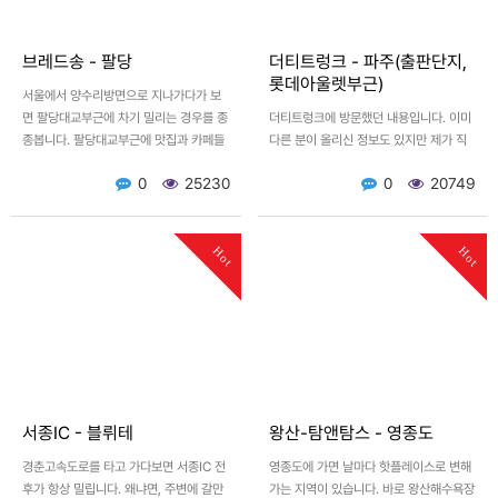
브레드송 - 팔당
더티트렁크 - 파주(출판단지,
롯데아울렛부근)
서울에서 양수리방면으로 지나가다가 보
면 팔당대교부근에 차기 밀리는 경우를 종
더티트렁크에 방문했던 내용입니다. 이미
종봅니다. 팔당대교부근에 맛집과 카페들
다른 분이 올리신 정보도 있지만 제가 직
이 무척 많이 생겨서 더 그렇습니다. 카페
접 찍은 사진을 올려봅니다. 아마도 단일
0
25230
0
20749
들의 특징이 강건너 스타필…
공간의 카페로는 최대 사이즈가 아닐까 싶
을정도고 엄청나게 큰 …
Hot
Hot
서종IC - 블뤼테
왕산-탐앤탐스 - 영종도
경춘고속도로를 타고 가다보면 서종IC 전
영종도에 가면 날마다 핫플레이스로 변해
후가 항상 밀립니다. 왜냐면, 주변에 갈만
가는 지역이 있습니다. 바로 왕산해수욕장