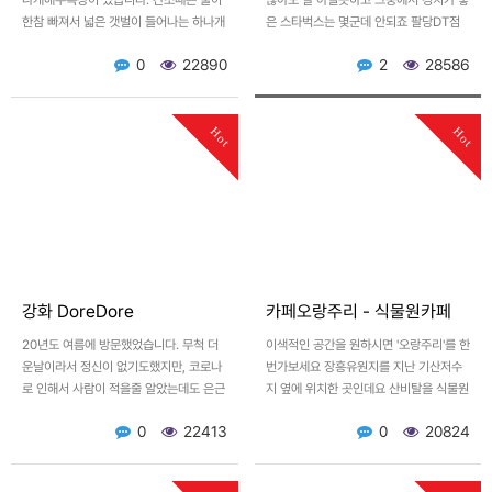
나개해수욕장이 있습니다. 간조때는 물이
않아도 잘 아실듯하고 그중에서 경치가 좋
한참 빠져서 넓은 갯벌이 들어나는 하나개
은 스타벅스는 몇군데 안되죠 팔당DT점
해수욕장 뜨거운 햇살과 바닷바람 그리고
에 주차를 하고 가보시면 외관의 풍경, 특
0
22890
2
28586
커피를 즐기고 싶으시…
히 노을질무렵이 멋집니…
Hot
Hot
강화 DoreDore
카페오랑주리 - 식물원카페
20년도 여름에 방문했었습니다. 무척 더
이색적인 공간을 원하시면 '오랑주리'를 한
운날이라서 정신이 없기도했지만, 코로나
번가보세요 장흥유원지를 지난 기산저수
로 인해서 사람이 적을줄 알았는데도 은근
지 옆에 위치한 곳인데요 산비탈을 식물원
많이 있더군요 정원을 잘 꾸며놓은 집이
으로 꾸며두었습니다. 20여년전에 다른
0
22413
0
20824
라. 산책하기 아주 좋았…
카페로 한참유명했던 부근…