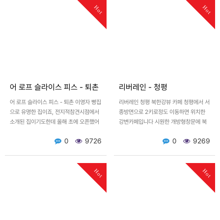
Hot
Hot
어 로프 슬라이스 피스 - 퇴촌
리버레인 - 청평
어 로프 슬라이스 피스 - 퇴촌 이영자 빵집
리버레인 청평 북한강뷰 카페 청평에서 서
으로 유명한 집이죠, 전지적참견시점에서
종방면으로 2키로정도 이동하면 위치한
소개된 집이기도한데 올해 초에 오픈했어
강변카페입니다 시원한 개방형창문에 북
요 용인에 먼저 생기고, 퇴촌에도 생겨서
한강을 바라볼수있어서 좋아요 1인1음료
0
9726
0
9269
요즘 매우 핫한 장…
가 필수로 이야기를하는데 사실…
Hot
Hot