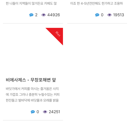
한 나들이 지역들이 많거든요 카페도 많
이죠 한 4-5년전만해도 한가하고 조용하
고, 펜션도 많고, 그곳에 나가는사람 들어
던 이곳이 최근래에는 많은 변화를 거쳐서
2
44926
0
19513
오는사람 서로 복잡합…
요트항구도 생기고 투썸…
Hot
비에사제스 - 무창포해변 앞
바닷가에서 커피를 마시는 즐거움은 사치
에 가깝죠 그러나 충분히 누릴수있는 커피
한잔들고 발바닥에 바닷물과 모래를 밝을
수있는 카페가 있습니다. 무창포해변(해수
0
24251
욕장)에 위치한 비에사제스…