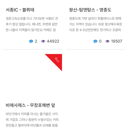
서종IC - 블뤼테
왕산-탐앤탐스 - 영종도
경춘고속도로를 타고 가다보면 서종IC 전
영종도에 가면 날마다 핫플레이스로 변해
후가 항상 밀립니다. 왜냐면, 주변에 갈만
가는 지역이 있습니다. 바로 왕산해수욕장
한 나들이 지역들이 많거든요 카페도 많
이죠 한 4-5년전만해도 한가하고 조용하
고, 펜션도 많고, 그곳에 나가는사람 들어
던 이곳이 최근래에는 많은 변화를 거쳐서
2
44922
0
19507
오는사람 서로 복잡합…
요트항구도 생기고 투썸…
Hot
비에사제스 - 무창포해변 앞
바닷가에서 커피를 마시는 즐거움은 사치
에 가깝죠 그러나 충분히 누릴수있는 커피
한잔들고 발바닥에 바닷물과 모래를 밝을