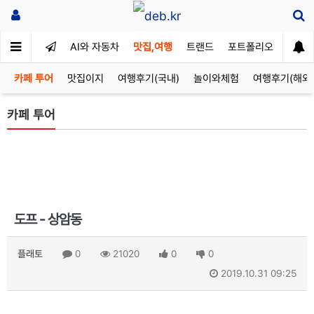
AI와 자동차
맛집,여행
트랜드
포트폴리오
카페 투어
맛집이지
여행후기(국내)
놀이와체험
여행후기(해외
카페 투어
도프 - 상암동
플래토
0
21020
0
0
2019.10.31 09:25