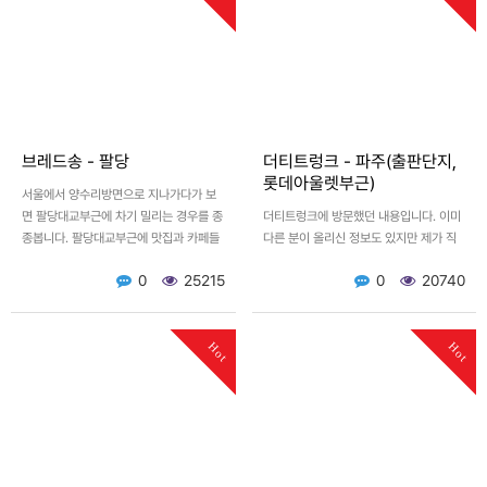
브레드송 - 팔당
더티트렁크 - 파주(출판단지,
롯데아울렛부근)
서울에서 양수리방면으로 지나가다가 보
면 팔당대교부근에 차기 밀리는 경우를 종
더티트렁크에 방문했던 내용입니다. 이미
종봅니다. 팔당대교부근에 맛집과 카페들
다른 분이 올리신 정보도 있지만 제가 직
이 무척 많이 생겨서 더 그렇습니다. 카페
접 찍은 사진을 올려봅니다. 아마도 단일
0
25215
0
20740
들의 특징이 강건너 스타필…
공간의 카페로는 최대 사이즈가 아닐까 싶
을정도고 엄청나게 큰 …
Hot
Hot