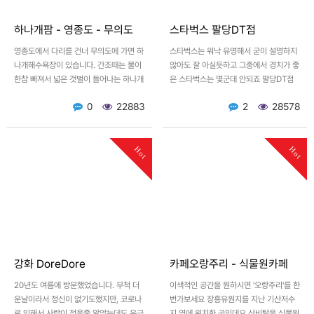
하나개팜 - 영종도 - 무의도
스타벅스 팔당DT점
영종도에서 다리를 건너 무의도에 가면 하
스타벅스는 워낙 유명해서 굳이 설명하지
나개해수욕장이 있습니다. 간조때는 물이
않아도 잘 아실듯하고 그중에서 경치가 좋
한참 빠져서 넓은 갯벌이 들어나는 하나개
은 스타벅스는 몇군데 안되죠 팔당DT점
해수욕장 뜨거운 햇살과 바닷바람 그리고
에 주차를 하고 가보시면 외관의 풍경, 특
0
22883
2
28578
커피를 즐기고 싶으시…
히 노을질무렵이 멋집니…
Hot
Hot
강화 DoreDore
카페오랑주리 - 식물원카페
20년도 여름에 방문했었습니다. 무척 더
이색적인 공간을 원하시면 '오랑주리'를 한
운날이라서 정신이 없기도했지만, 코로나
번가보세요 장흥유원지를 지난 기산저수
로 인해서 사람이 적을줄 알았는데도 은근
지 옆에 위치한 곳인데요 산비탈을 식물원