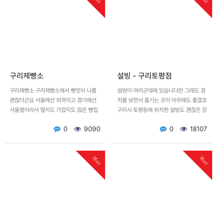
구리제빵소
설빙 - 구리토평점
구리제빵소 구리제빵소에서 빵맛이 나름
설빙이 여러군데에 있습니다만 그래도 경
괜찮더군요 서울에선 외곽이고 경기에선
치를 보면서 즐기는 곳이 아무래도 좋겠죠
서울옆이라서 멀지도 가깝지도 않은 빵집
구리시 토평동에 위치한 설빙도 괜찮은 장
이죠 [이 게시물은 플래토님에 의해
소였습니다. 설빙의 유명한 망고빙수와 도
0
9090
0
18107
2022-10-31 16:36:…
전해본 떡볶이(빙수집에…
Hot
Hot