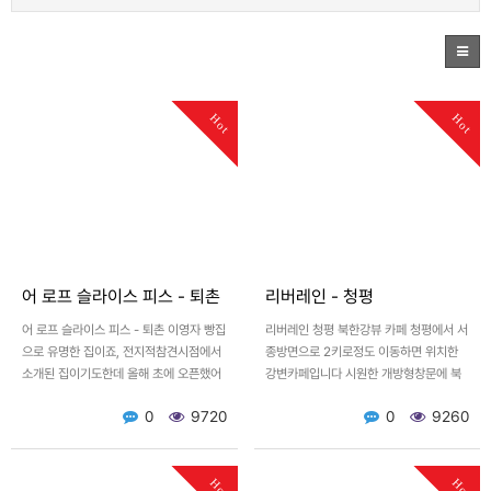
Hot
Hot
어 로프 슬라이스 피스 - 퇴촌
리버레인 - 청평
어 로프 슬라이스 피스 - 퇴촌 이영자 빵집
리버레인 청평 북한강뷰 카페 청평에서 서
으로 유명한 집이죠, 전지적참견시점에서
종방면으로 2키로정도 이동하면 위치한
소개된 집이기도한데 올해 초에 오픈했어
강변카페입니다 시원한 개방형창문에 북
요 용인에 먼저 생기고, 퇴촌에도 생겨서
한강을 바라볼수있어서 좋아요 1인1음료
0
9720
0
9260
요즘 매우 핫한 장…
가 필수로 이야기를하는데 사실…
Hot
Hot