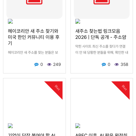
헤이코리안 새 주소 찾기와
새주소 찾는법 링크모음
미국 한인 커뮤니티 이용 후
2026 | 단독 공개 - 주소얌
기
막힌 사이트 최신 주소를 찾다가 연결
헤이코리안 새 주소를 찾는 분들은 보
이 안 돼 당황한 분들을 위해, 확인한 내
통 예전처럼 바로 접속이 안 되거나, 검
용을 정리해 둡니다. ▶ 막힌 사이트 최
0
249
0
358
색 결과에 비슷한 주소가 여러 개 떠서
신 주소·링크: 주소얌 (jusoyam.com)
어디로 들어가야 할지 헷갈릴 때가 많
[막힌 사이트 …
으실 거예요. 저도 처음엔 그…
Hot
Hot
기업이 당장 붙여야 할 AI
APEC 이후, AI 판은 완전히