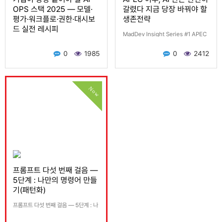
OPS 스택 2025 — 모델·
갈렸다 지금 당장 바꿔야 할
평가·워크플로·권한·대시보
생존전략
드 실전 레시피
MadDev Insight Series #1 APEC
MadDev Insight Series #2 기업이
이후, AI 판은 완전히 갈렸다 지금 당장
0
1985
0
2412
당장 붙여야 할 AI OPS 스택 2025 —
바꿔야 할 생존전략 0) 30초 요약 기
모델·평가·워크플로·권한·대시보드 실
업: AI는 사업부가 아니라 전사 운영체
전 레시피 APEC 이후, AI는 기능이 아
계로…
니…
Now
프롬프트 다섯 번째 걸음 —
5단계 : 나만의 명령어 만들
기(패턴화)
프롬프트 다섯 번째 걸음 — 5단계 : 나
만의 명령어 만들기(패턴화) (매번 길게