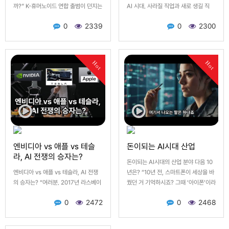
까?” K-휴머노이드 연합 출범이 던지는
AI 시대, 사라질 직업과 새로 생길 직
메시지 서두 – 상상이 현실이 되는 순간
업, 그리고 인간 고유의 영역 “2010년
0
2339
0
2300
“곧 우리 집 거실에 로봇이 함께 살게
대 초반, 미국에서 ‘자율주행 트럭’이 실
된다면 어떨까요?…
험되기 시작했을 때, 많은 사람들은 ‘아
직 멀었어, 기사님…
Hot
Hot
엔비디아 vs 애플 vs 테슬
돈이되는 AI시대 산업
라, AI 전쟁의 승자는?
돈이되는 AI시대의 산업 분야 다음 10
엔비디아 vs 애플 vs 테슬라, AI 전쟁
년은? “10년 전, 스마트폰이 세상을 바
의 승자는? “여러분, 2017년 라스베이
꿨던 거 기억하시죠? 그때 ‘아이폰’이라
거스 CES(세계 최대 전자쇼)에서 벌어
는 이름을 듣고, ‘이게 세상을 뒤흔든다
0
2472
0
2468
진 작은 해프닝을 아시나요? 엔비디아
고?’ 하고 고개를 …
의 젠슨 황 CEO가…